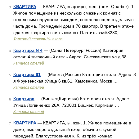
КВАРТИРА
— КВАРТИРА, квартиры, жен. (нем. Quartier). 1.
3
Жилое помещение из нескольких смежных комнат с
отдельным наружным выходом, составляющее отдельную
часть дома. Громадный дом в 70 квартир. В третьем этаже
сдается квартира в пять комнат. Платить за&#8230; …
Толковый словарь Ушакова
Квартира N 4
— (Санкт Петербург,Россия) Категория
4
отеля: 4 звездочный отель Адрес: Съезжинская ул д.38 …
Каталог отелей
Квартира 61
— (Москва,Россия) Категория отеля: Адрес: 3
5
я Фрунзенская Улица 6 кв.61, Хамовники, Москв …
Каталог отелей
Квартира
— (Бишкек,Киргизия) Категория отеля: Адрес:
6
Улица Логвиненко 26А, 720001 Бишкек, Киргизия …
Каталог отелей
КВАРТИРА
— КВАРТИРА, ы, жен. 1. Жилое помещение в
7
доме, имеющее отдельный вход, обычно с кухней,
передней. Благоустроенная к. К. из трёх комнат.