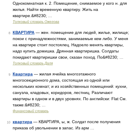
Однокомнатная к. 2. Помещение, снимаемое у кого н. для
жилья. Найти временную квартиру. Жить на
квартире.&#8230; …
Толковый словарь Ожегова
КВАРТИРА
— жен. помещение для людей, жилье, жилище;
8
покои с принадлежностями, занимаемые кем либо. У меня
на квартире стоит постоялец. Надоело менять квартиры,
надо купить домишка. Дрянная квартиришка. Солдаты
покидают квартиришки свои, сказан поход. По&#8230; …
Толковый словарь Даля
Квартира
— жилая ячейка многоэтажного
9
многосекционного дома, состоящая из одной или
нескольких комнат; и из хозяйственных помещений: кухни,
санузла, кладовых, коридоров, лестниц. Различают
квартиры в одном и в двух уровнях. По английски: Flat См.
также:&#8230; …
Финансовый словарь
квартира
— КВАРТИРА, ы, ж. Солдат после получения
10
приказа об увольнении в запас. Из арм …